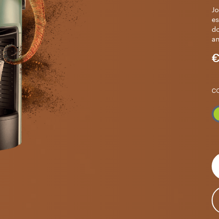
Jo
es
do
an
€
C