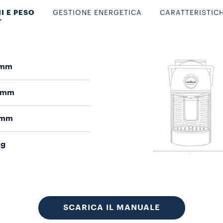
I E PESO
GESTIONE ENERGETICA
CARATTERISTIC
 mm
 mm
 mm
kg
SCARICA IL MANUALE