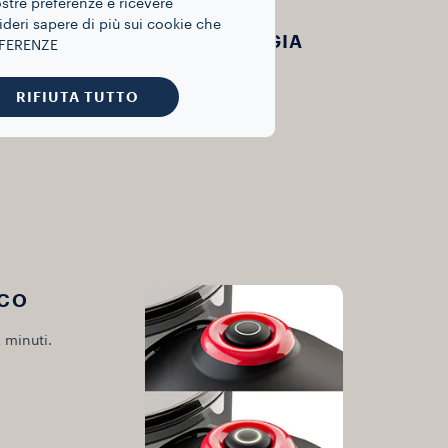
ostre preferenze e ricevere
ideri sapere di più sui cookie che
GRIGLIA RIMOVIBILE POGGIA
REFERENZE
TAZZA/TAZZINA
RIFIUTA TUTTO
Per tazze o tazzine.
ICO
minuti.