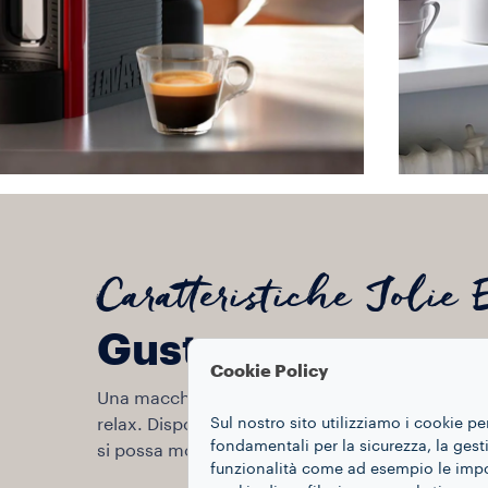
Caratteristiche Jolie 
Gusta un vero espr
Cookie Policy
Una macchina elegante, creata con grande attenz
relax. Dispone di una griglia poggia tazza rimo
Sul nostro sito utilizziamo i cookie pe
fondamentali per la sicurezza, la gestio
si possa modificare la quantità della bevanda.
funzionalità come ad esempio le impost