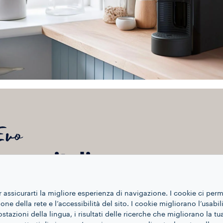
Evo
esso italiano, a casa c
ione al dettaglio. Jolie Evo è perfetta per un espresso in 
vibile e di un pulsante Stop and Go retroilluminato, in modo
r assicurarti la migliore esperienza di navigazione. I cookie ci per
ne della rete e l’accessibilità del sito. I cookie migliorano l’usabil
azioni della lingua, i risultati delle ricerche che migliorano la t