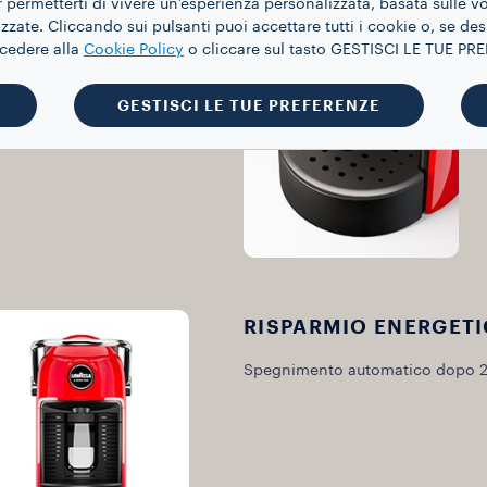
 permetterti di vivere un’esperienza personalizzata, basata sulle v
zate. Cliccando sui pulsanti puoi accettare tutti i cookie o, se des
STOP&GO
ccedere alla
Cookie Policy
o cliccare sul tasto GESTISCI LE TUE P
quantità desiderata di
GESTISCI LE TUE PREFERENZE
a che vuoi.
RISPARMIO ENERGET
Spegnimento automatico dopo 2 