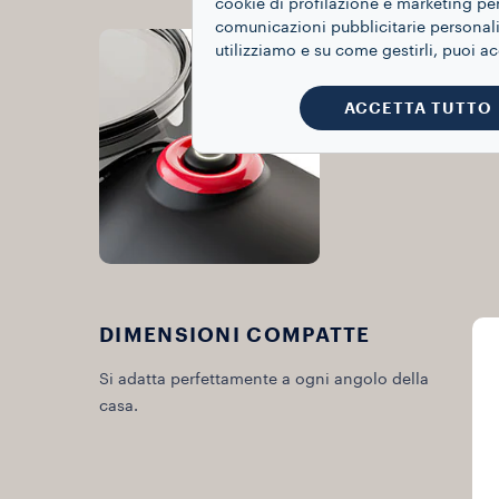
cookie di profilazione e marketing per
comunicazioni pubblicitarie personaliz
PULSANTE 
utilizziamo e su come gestirli, puoi a
Per selezionare la 
ACCETTA TUTTO
espresso ogni volt
DIMENSIONI COMPATTE
Si adatta perfettamente a ogni angolo della
casa.