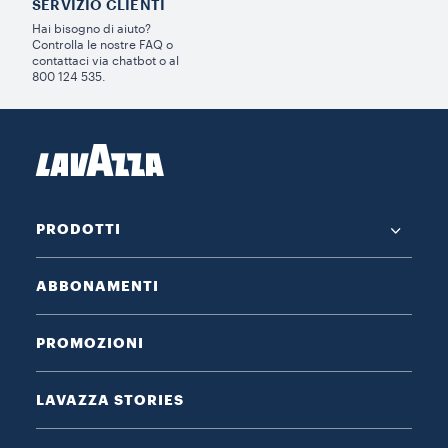
SERVIZIO CLIENTI​
Hai bisogno di aiuto?​
Controlla le nostre FAQ o
contattaci via chatbot o al
800 124 535.
PRODOTTI
ABBONAMENTI
PROMOZIONI
LAVAZZA STORIES