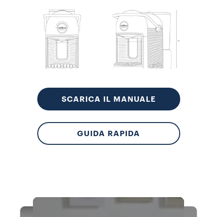
Au
Mod
ene
SCARICA IL MANUALE
GUIDA RAPIDA