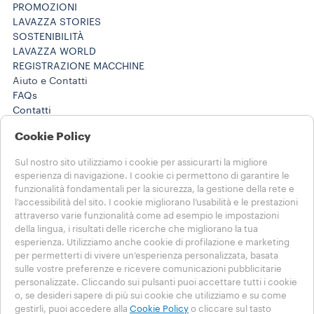
PROMOZIONI
LAVAZZA STORIES
SOSTENIBILITÀ
LAVAZZA WORLD
REGISTRAZIONE MACCHINE
Aiuto e Contatti
FAQs
Contatti
800 124 535
Cookie Policy
800 124 535
Lavora con noi
Sul nostro sito utilizziamo i cookie per assicurarti la migliore
Note Legali e Privacy
esperienza di navigazione. I cookie ci permettono di garantire le
Termini di utilizzo
funzionalità fondamentali per la sicurezza, la gestione della rete e
Condizioni di vendita e-commerce
l’accessibilità del sito. I cookie migliorano l’usabilità e le prestazioni
Termini e condizioni Lavazza da te
attraverso varie funzionalità come ad esempio le impostazioni
Disdici l'ordine o l'abbonamento qui
della lingua, i risultati delle ricerche che migliorano la tua
esperienza. Utilizziamo anche cookie di profilazione e marketing
per permetterti di vivere un’esperienza personalizzata, basata
SCEGLI IL TUO PAESE
sulle vostre preferenze e ricevere comunicazioni pubblicitarie
ITALIA
personalizzate. Cliccando sui pulsanti puoi accettare tutti i cookie
ITALIA
o, se desideri sapere di più sui cookie che utilizziamo e su come
ALTRE NAZIONI
gestirli, puoi accedere alla
Cookie Policy
o cliccare sul tasto