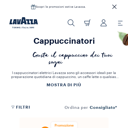
Scopri le promozioni estive Lavazza.
Cappuccinatori
Gusta il cappuccino dei tuoi
sogni
I cappuccinatori elettrici Lavazza sono gli accessori ideali per la
preparazione quotidiana di cappuccino, un caffe latte o qualsiasi
bevanda a base di latte.
MOSTRA DI PIÙ
Gustane uno ogni mattina e riscopri il gusto del latte: trasformati in
un vero barista ogni volta che prepari un cappuccino nel comfort
della tua casa, da solo o in buona compagnia. Vivi l'esperienza
Lavazza!
FILTRI
Consigliato*
Ordina per
Promozione