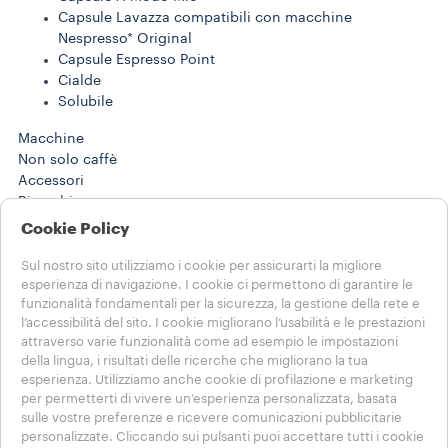
Capsule Lavazza compatibili con macchine
Nespresso* Original
Capsule Espresso Point
Cialde
Solubile
Macchine
Non solo caffè
Accessori
Ricambi
Lavazza per NIMS
Cookie Policy
*Lavazza non è affiliata a, né promossa o
sponsorizzata da Nespresso.
Sul nostro sito utilizziamo i cookie per assicurarti la migliore
esperienza di navigazione. I cookie ci permettono di garantire le
ABBONAMENTI
funzionalità fondamentali per la sicurezza, la gestione della rete e
l’accessibilità del sito. I cookie migliorano l’usabilità e le prestazioni
PROMOZIONI
attraverso varie funzionalità come ad esempio le impostazioni
LAVAZZA STORIES
della lingua, i risultati delle ricerche che migliorano la tua
SOSTENIBILITÀ
esperienza. Utilizziamo anche cookie di profilazione e marketing
LAVAZZA WORLD
per permetterti di vivere un’esperienza personalizzata, basata
REGISTRAZIONE MACCHINE
sulle vostre preferenze e ricevere comunicazioni pubblicitarie
Aiuto e Contatti
personalizzate. Cliccando sui pulsanti puoi accettare tutti i cookie