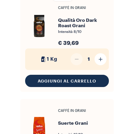
macinacaffè manuali ed elettrici. Questa versatilità li rende una
scelta adatta tanto all'utilizzo quotidiano in casa quanto agli
CAFFÈ IN GRANI
ambienti professionali (bar, ristoranti e uffici) dove la costanza del
risultato in tazza è un requisito fondamentale. Naviga tra i nostri
caffè in grani
, confronta i profili aromatici e trova la miscela più
Qualità Oro Dark
adatta alle tue abitudini di consumo.
Roast Grani
Intensità
8/10
€ 39,69
1 Kg
1
AGGIUNGI AL CARRELLO
CAFFÈ IN GRANI
Suerte Grani