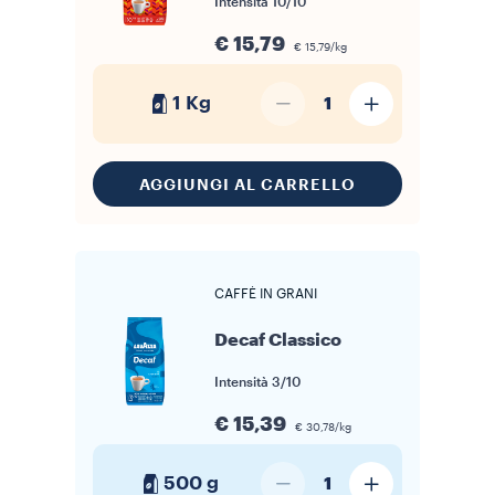
Intensità
10/10
€ 15,79
€ 15,79/kg
1 Kg
1
AGGIUNGI AL CARRELLO
CAFFÈ IN GRANI
Decaf Classico
Intensità
3/10
€ 15,39
€ 30,78/kg
500 g
1