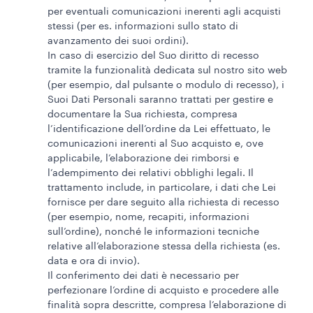
per eventuali comunicazioni inerenti agli acquisti
stessi (per es. informazioni sullo stato di
avanzamento dei suoi ordini).
In caso di esercizio del Suo diritto di recesso
tramite la funzionalità dedicata sul nostro sito web
(per esempio, dal pulsante o modulo di recesso), i
Suoi Dati Personali saranno trattati per gestire e
documentare la Sua richiesta, compresa
l’identificazione dell’ordine da Lei effettuato, le
comunicazioni inerenti al Suo acquisto e, ove
applicabile, l’elaborazione dei rimborsi e
l’adempimento dei relativi obblighi legali. Il
trattamento include, in particolare, i dati che Lei
fornisce per dare seguito alla richiesta di recesso
(per esempio, nome, recapiti, informazioni
sull’ordine), nonché le informazioni tecniche
relative all’elaborazione stessa della richiesta (es.
data e ora di invio).
Il conferimento dei dati è necessario per
perfezionare l’ordine di acquisto e procedere alle
finalità sopra descritte, compresa l’elaborazione di