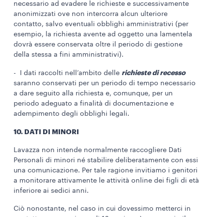
necessario ad evadere le richieste e successivamente
anonimizzati ove non intercorra alcun ulteriore
contatto, salvo eventuali obblighi amministrativi (per
esempio, la richiesta avente ad oggetto una lamentela
dovrà essere conservata oltre il periodo di gestione
della stessa a fini amministrativi).
richieste di recesso
- I dati raccolti nell’ambito delle
saranno conservati per un periodo di tempo necessario
a dare seguito alla richiesta e, comunque, per un
periodo adeguato a finalità di documentazione e
adempimento degli obblighi legali.
10. DATI DI MINORI
Lavazza non intende normalmente raccogliere Dati
Personali di minori né stabilire deliberatamente con essi
una comunicazione. Per tale ragione invitiamo i genitori
a monitorare attivamente le attività online dei figli di età
inferiore ai sedici anni.
Ciò nonostante, nel caso in cui dovessimo metterci in