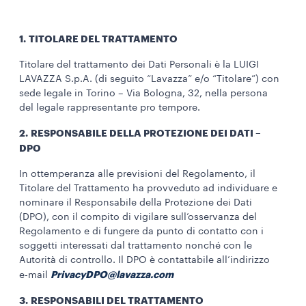
1. TITOLARE DEL TRATTAMENTO
Titolare del trattamento dei Dati Personali è la LUIGI
LAVAZZA S.p.A. (di seguito “Lavazza” e/o “Titolare”) con
sede legale in Torino – Via Bologna, 32, nella persona
del legale rappresentante pro tempore.
2. RESPONSABILE DELLA PROTEZIONE DEI DATI –
DPO
In ottemperanza alle previsioni del Regolamento, il
Titolare del Trattamento ha provveduto ad individuare e
nominare il Responsabile della Protezione dei Dati
(DPO), con il compito di vigilare sull’osservanza del
Regolamento e di fungere da punto di contatto con i
soggetti interessati dal trattamento nonché con le
Autorità di controllo. Il DPO è contattabile all’indirizzo
PrivacyDPO@lavazza.com
e-mail
3. RESPONSABILI DEL TRATTAMENTO