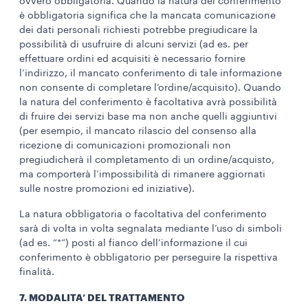
ovvero obbligatoria. Quando la natura del conferimento
è obbligatoria significa che la mancata comunicazione
dei dati personali richiesti potrebbe pregiudicare la
possibilità di usufruire di alcuni servizi (ad es. per
effettuare ordini ed acquisiti è necessario fornire
l’indirizzo, il mancato conferimento di tale informazione
non consente di completare l’ordine/acquisito). Quando
la natura del conferimento è facoltativa avrà possibilità
di fruire dei servizi base ma non anche quelli aggiuntivi
(per esempio, il mancato rilascio del consenso alla
ricezione di comunicazioni promozionali non
pregiudicherà il completamento di un ordine/acquisto,
ma comporterà l’impossibilità di rimanere aggiornati
sulle nostre promozioni ed iniziative).
La natura obbligatoria o facoltativa del conferimento
sarà di volta in volta segnalata mediante l’uso di simboli
(ad es. “*”) posti al fianco dell’informazione il cui
conferimento è obbligatorio per perseguire la rispettiva
finalità.
7. MODALITA’ DEL TRATTAMENTO