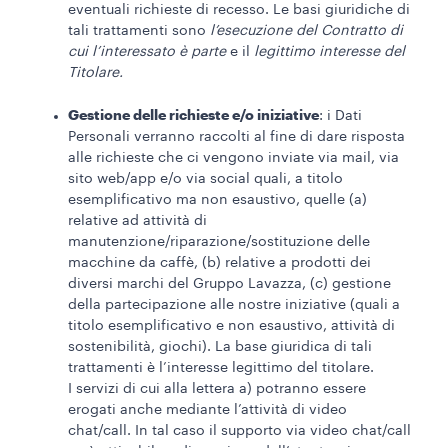
eventuali richieste di recesso. Le basi giuridiche di
tali trattamenti sono
l’esecuzione del Contratto di
cui l’interessato è parte
e il
legittimo interesse del
Titolare.
Gestione delle richieste e/o iniziative
: i Dati
Personali verranno raccolti al fine di dare risposta
alle richieste che ci vengono inviate via mail, via
sito web/app e/o via social quali, a titolo
esemplificativo ma non esaustivo, quelle (a)
relative ad attività di
manutenzione/riparazione/sostituzione delle
macchine da caffè, (b) relative a prodotti dei
diversi marchi del Gruppo Lavazza, (c) gestione
della partecipazione alle nostre iniziative (quali a
titolo esemplificativo e non esaustivo, attività di
sostenibilità, giochi). La base giuridica di tali
trattamenti è l’interesse legittimo del titolare.
I servizi di cui alla lettera a) potranno essere
erogati anche mediante l’attività di video
chat/call. In tal caso il supporto via video chat/call