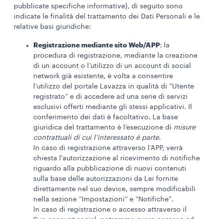
pubblicate specifiche informative), di seguito sono
indicate le finalità del trattamento dei Dati Personali e le
relative basi giuridiche:
Registrazione mediante sito Web/APP
: la
procedura di registrazione, mediante la creazione
di un account o l’utilizzo di un account di social
network già esistente, è volta a consentire
l’utilizzo del portale Lavazza in qualità di “Utente
registrato” e di accedere ad una serie di servizi
esclusivi offerti mediante gli stessi applicativi. Il
conferimento dei dati è facoltativo. La base
giuridica del trattamento è l’esecuzione di
misure
contrattuali di cui l’interessato è parte
.
In caso di registrazione attraverso l’APP, verrà
chiesta l’autorizzazione al ricevimento di notifiche
riguardo alla pubblicazione di nuovi contenuti
sulla base delle autorizzazioni da Lei fornite
direttamente nel suo device, sempre modificabili
nella sezione “Impostazioni” e “Notifiche”.
In caso di registrazione o accesso attraverso il