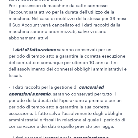
Per i possessori di macchine da caffè connesse
l’account sarà attivo per la durata dell’utilizzo della
macchina. Nel caso di inutilizzo della stessa per 36 mesi
il Suo Account verrà cancellato ed i dati raccolti dalla
macchina saranno anonimizzati, salvo vi siano
abbonamenti attivi.
dati di fatturazione
- I
saranno conservati per un
periodo di tempo atto a garantire la corretta esecuzione
del contratto e comunque per ulteriori 10 anni ai fini
dell’assolvimento dei connessi obblighi amministrativi e
fiscali.
concorsi ed
- I dati raccolti per la gestione di
operazioni a premio
, saranno conservati per tutto il
periodo della durata dell’operazione a premio e per un
periodo di tempo atto a garantire la sua corretta
esecuzione. È fatto salvo l’assolvimento degli obblighi
amministrativi e fiscali in relazione al quale il periodo di
conservazione dei dati è quello previsto per legge.