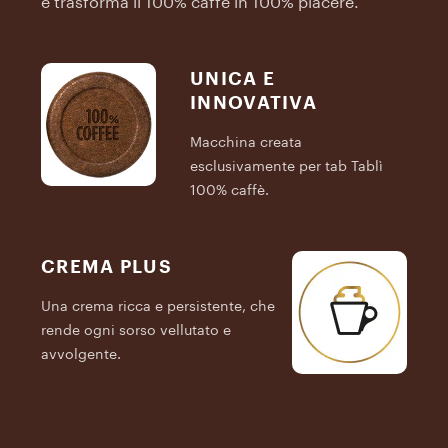
e trasforma il 100% caffè in 100% piacere.
UNICA E
INNOVATIVA
Macchina creata
esclusivamente per tab Tablì
100% caffè.
CREMA PLUS
Una crema ricca e persistente, che
rende ogni sorso vellutato e
C
avvolgente.
H