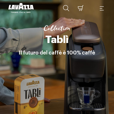
Tablì Qualità Oro Tablì: il primo sistema con tab 100% caffè, senza
Collection
Tablì
Il futuro del caffè è 100% caffè