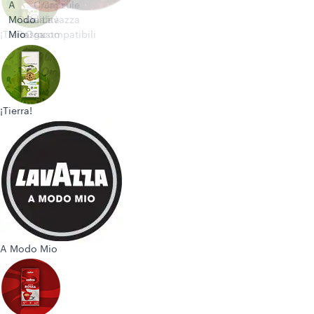
A
Crema
Capsule
Modo
Qualità
Qualità
e
Lavazza
¡Tierra!
Mio
Rossa
Oro
gusto
compatibili
¡Tierra!
A Modo Mio