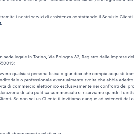
tramite i nostri servizi di assistenza contattando il Servizio Clien
t
.
on sede legale in Torino, Via Bologna 32, Registro delle Imprese d
550013;
ovvero qualsiasi persona fisica o giuridica che compia acquisti trami
nditoriale o professionale eventualmente svolta che abbia aderito
tività di commercio elettronico esclusivamente nei confronti dei pro
iderazione di tale politica commerciale ci riserviamo quindi il dirit
Clienti. Se non sei un Cliente ti invitiamo dunque ad astenerti dal