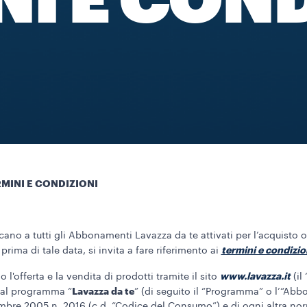
I E CON
MINI E CONDIZIONI
cano a tutti gli Abbonamenti Lavazza da te attivati per l’acquisto o
termini e condizi
prima di tale data, si invita a fare riferimento ai
www.lavazza.it
l'offerta e la vendita di prodotti tramite il sito
(il
Lavazza da te
 al programma “
” (di seguito il “Programma” o l’“Abb
ttembre 2005 n. 2016 (c.d. “Codice del Consumo”) e di ogni altra n