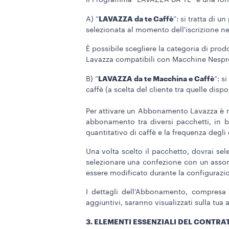
Il Programma “LAVAZZA DA TE” è una for
LAVAZZA da te Caffè
A) “
”: si tratta di 
selezionata al momento dell'iscrizione nel
È possibile scegliere la categoria di prod
Lavazza compatibili con Macchine Nespress
LAVAZZA da te Macchina e Caffè
B) “
”: s
caffè (a scelta del cliente tra quelle disp
Per attivare un Abbonamento Lavazza è nec
abbonamento tra diversi pacchetti, in ba
quantitativo di caffè e la frequenza degli 
Una volta scelto il pacchetto, dovrai sel
selezionare una confezione con un assor
essere modificato durante la configurazi
I dettagli dell'Abbonamento, compresa u
aggiuntivi, saranno visualizzati sulla tua 
3. ELEMENTI ESSENZIALI DEL CONTRA