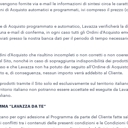
gono fornite via e-mail le informazioni di sintesi circa le caratt
ini di Acquisto automatici e programmati, ivi compreso il prezzo (
e di Acquisto programmato e automatico, Lavazza verificherà la dis
nte una e-mail di conferma, in ogni caso tutti gli Ordini d’Acquisto 
ati presso la nostra banca dati per il periodo di tempo necessari
ini d'Acquisto che risultino incompleti o non corretti o non coeren
el Sito, nonché in caso di sopraggiunta indisponibilità dei prodott
luso e che Lavazza non ha potuto dar seguito all’Ordine di Acquisto
ato e, di conseguenza, nessun importo verrà addebito al Cliente.
odotti tramite il Sito solo ed esclusivamente sul territorio italia
erritorio italiano non potranno essere accettate ed eseguite da Lav
aliano.
MMA “LAVAZZA DA TE”
icano per ogni adesione al Programma da parte del Cliente fatte sal
i conflitti tra i contenuti delle presenti condizioni e le Condizioni