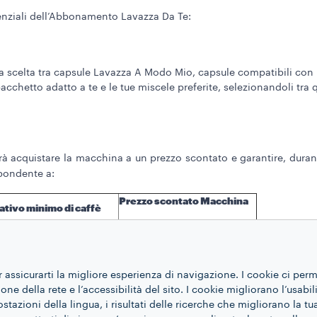
senziali dell’Abbonamento Lavazza Da Te:
to a scelta tra capsule Lavazza A Modo Mio, capsule compatibili con
 pacchetto adatto a te e le tue miscele preferite, selezionandoli tra q
 acquistare la macchina a un prezzo scontato e garantire, duran
pondente a:
Prezzo scontato Macchina
ativo minimo di caffè
apsule
29,90€
apsule
39,90€
r assicurarti la migliore esperienza di navigazione. I cookie ci per
apsule
44,90€
ne della rete e l’accessibilità del sito. I cookie migliorano l’usabil
azioni della lingua, i risultati delle ricerche che migliorano la t
apsule
54,90€