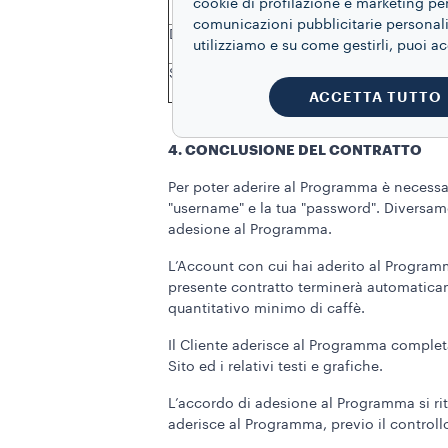
cookie di profilazione e marketing per
comunicazioni pubblicitarie personaliz
Deséa
1.080 c
utilizziamo e su come gestirli, puoi a
Smeg
1.080 c
ACCETTA TUTTO
4. CONCLUSIONE DEL CONTRATTO
Per poter aderire al Programma è necessar
"username" e la tua "password". Diversam
adesione al Programma.
L’Account con cui hai aderito al Programma
presente contratto terminerà automaticame
quantitativo minimo di caffè.
Il Cliente aderisce al Programma completa
Sito ed i relativi testi e grafiche.
L’accordo di adesione al Programma si rite
aderisce al Programma, previo il controllo 