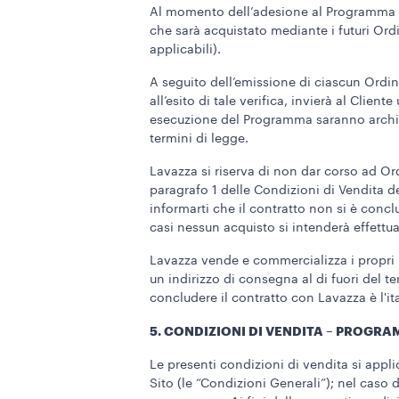
Al momento dell’adesione al Programma ven
che sarà acquistato mediante i futuri Ord
applicabili).
A seguito dell’emissione di ciascun Ordin
all’esito di tale verifica, invierà al Clie
esecuzione del Programma saranno archivi
termini di legge.
Lavazza si riserva di non dar corso ad Ord
paragrafo 1 delle Condizioni di Vendita d
informarti che il contratto non si è conc
casi nessun acquisto si intenderà effettu
Lavazza vende e commercializza i propri pr
un indirizzo di consegna al di fuori del t
concludere il contratto con Lavazza è l'it
5. CONDIZIONI DI VENDITA – PROGRA
Le presenti condizioni di vendita si appl
Sito (le “Condizioni Generali”); nel caso d