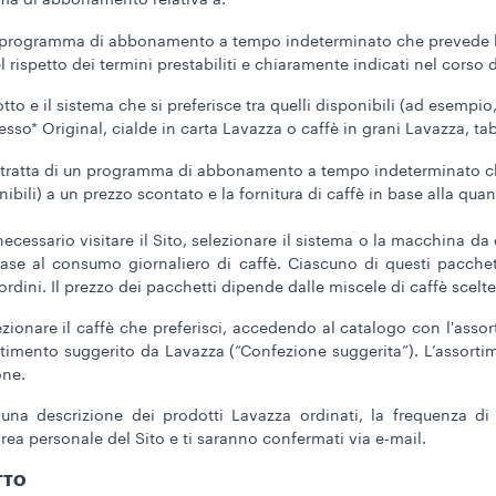
ma di abbonamento relativa a:
un programma di abbonamento a tempo indeterminato che prevede la 
 rispetto dei termini prestabiliti e chiaramente indicati nel corso
otto e il sistema che si preferisce tra quelli disponibili (ad esem
o* Original, cialde in carta Lavazza o caffè in grani Lavazza, tab 
i tratta di un programma di abbonamento a tempo indeterminato c
onibili) a un prezzo scontato e la fornitura di caffè in base alla qua
essario visitare il Sito, selezionare il sistema o la macchina da ca
se al consumo giornaliero di caffè. Ciascuno di questi pacchett
ordini. Il prezzo dei pacchetti dipende dalle miscele di caffè scelte
ezionare il caffè che preferisci, accedendo al catalogo con l'asso
timento suggerito da Lavazza (“Confezione suggerita”). L’assorti
one.
na descrizione dei prodotti Lavazza ordinati, la frequenza di 
area personale del Sito e ti saranno confermati via e-mail.
TTO