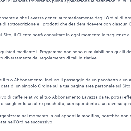
ioni di vendita troveranno piena applicazione le definizioni di cui
consente a che Lavazza generi automaticamente degli Ordini di Ac
 di sottoscrizione e i prodotti che desidera ricevere con ciascun 
ul Sito, il Cliente potrà consultare in ogni momento le frequenze e
acquistati mediante il Programma non sono cumulabili con quelli der
o diversamente dal regolamento di tali iniziative.
 il tuo Abbonamento, incluso il passaggio da un pacchetto a un al
a data di un singolo Ordine sulla tua pagina area personale sul Sito
tivo di caffè relativo al tuo Abbonamento Lavazza da te, potrai eff
to scegliendo un altro pacchetto, corrispondente a un diverso quan
rganizzata nel momento in cui apporti la modifica, potrebbe non e
ata nell'Ordine successivo.