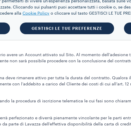
 permetterti di vivere un’esperienza personalizzata, basata sulle v
zate. Cliccando sui pulsanti puoi accettare tutti i cookie o, se des
apsule
59,77€
ccedere alla
Cookie Policy
o cliccare sul tasto GESTISCI LE TUE P
apsule
69,90€
GESTISCI LE TUE PREFERENZE
io avere un Account attivato sul Sito. Al momento dell’adesione ti 
ente non sarà possibile procedere con la conclusione del contrat
 deve rimanere attivo per tutta la durata del contratto. Qualora il
nte con l’addebito a carico del Cliente dei costi di cui all’art. 
ndo la procedura di iscrizione telematica le cui fasi sono chiara
rrà perfezionato e diverrà pienamente vincolante per le parti entro
da parte di Lavazza dell’effettiva disponibilità della carta di credi