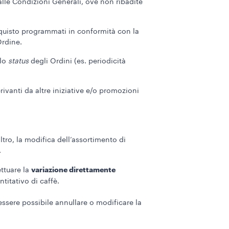
 alle Condizioni Generali, ove non ribadite
quisto programmati in conformità con la
Ordine.
 lo
status
degli Ordini (es. periodicità
ivanti da altre iniziative e/o promozioni
tro, la modifica dell’assortimento di
.
variazione direttamente
ettuare la
titativo di caffè.
ssere possibile annullare o modificare la