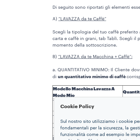
Di seguito sono riportati gli elementi es
A)
“LAVAZZA da te Caffè”
Scegli la tipologia del tuo caffè preferi
carta e caffè in grani, tab Tablì. Scegli il
momento della sottoscrizione.
B)
“LAVAZZA da te Macchina + Caffè”:
a. QUANTITATIVO MINIMO: Il Cliente dovrà
un quantitativo minimo di caffè
di
corris
Modello Macchina Lavazza A
Quantit
Modo Mio
Tiny ECO
1.080 c
Cookie Policy
Jolie Evo
1.080 c
Sul nostro sito utilizziamo i cookie pe
Jolie Plus Evo
1.080 c
fondamentali per la sicurezza, la gestio
funzionalità come ad esempio le impost
Idola
1.080 c