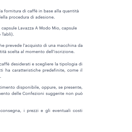
fornitura di caffè in base alla quantità
 della procedura di adesione.
pio, capsule Lavazza A Modo Mio, capsule
Tablì).
he prevede l'acquisto di una macchina da
ntità scelta al momento dell'iscrizione.
ffè desiderati e scegliere la tipologia di
i ha caratteristiche predefinite, come il
.
rtimento disponibile, oppure, se presente,
mento delle Confezioni suggerite non può
consegna, i prezzi e gli eventuali costi