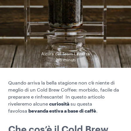
A cura del Team Lavazza
2/3 minuti
Quando arriva la bella stagione non c’è niente di
meglio di un Cold Brew Coffee: morbido, facile da
preparare e rinfrescante! In questo articolo
riveleremo alcune
curiosità
su questa
favolosa
bevanda estiva a base di caffè
.
Che cos’è il Cold Brew