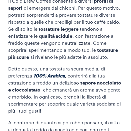
Il Cold Brew Coffee consente a diversi
profili di
sapori
di emergere dai chicchi. Per questo motivo,
potresti sorprenderti a provare tostature diverse
rispetto a quelle che prediligi per il tuo caffè caldo.
Se di solito le
tostature leggere
tendono a
enfatizzare le
qualità acidule
, con l’estrazione a
freddo queste vengono neutralizzate. Come
scoprirai sperimentando a modo tuo, le
tostature
più scure
si rivelano le più adatte in assoluto.
Detto questo, una tostatura scura media, di
preferenza
100% Arabica
,
conferirà alla tua
estrazione a freddo un delizioso
sapore nocciolato
e cioccolatato
, che emanerà un aroma avvolgente
e morbido. In ogni caso, prenditi la libertà di
sperimentare per scoprire quale varietà soddisfa di
più i tuoi
gusti
!
Al contrario di quanto si potrebbe pensare, il caffè
si degusta freddo da secoli ed è così che molti