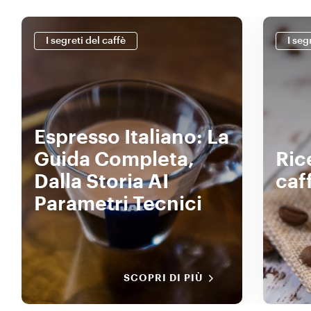
I segreti del caffè
I seg
Espresso Italiano: La
Guida Completa,
Ric
Dalla Storia AI
caf
Parametri Tecnici
SCOPRI DI PIÙ