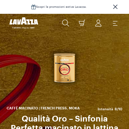
Scopri le promozioni estive Lavazza.
sa
si
CAFFÈ MACINATO | FRENCH PRESS, MOKA
Intensità
8/10
Qualità Oro – Sinfonia
Perfetta macinato in lattina