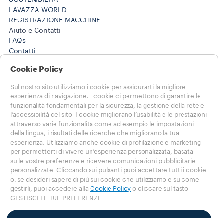
SOSTENIBILITÀ
LAVAZZA WORLD
REGISTRAZIONE MACCHINE
Aiuto e Contatti
FAQs
Contatti
800 124 535
Cookie Policy
800 124 535
Lavora con noi
Sul nostro sito utilizziamo i cookie per assicurarti la migliore
Note Legali e Privacy
esperienza di navigazione. I cookie ci permettono di garantire le
Termini di utilizzo
funzionalità fondamentali per la sicurezza, la gestione della rete e
Condizioni di vendita e-commerce
l’accessibilità del sito. I cookie migliorano l’usabilità e le prestazioni
Termini e condizioni Lavazza da te
attraverso varie funzionalità come ad esempio le impostazioni
Disdici l'ordine o l'abbonamento qui
della lingua, i risultati delle ricerche che migliorano la tua
esperienza. Utilizziamo anche cookie di profilazione e marketing
per permetterti di vivere un’esperienza personalizzata, basata
SCEGLI IL TUO PAESE
sulle vostre preferenze e ricevere comunicazioni pubblicitarie
ITALIA
personalizzate. Cliccando sui pulsanti puoi accettare tutti i cookie
ITALIA
o, se desideri sapere di più sui cookie che utilizziamo e su come
ALTRE NAZIONI
gestirli, puoi accedere alla
Cookie Policy
o cliccare sul tasto
GESTISCI LE TUE PREFERENZE
Privacy Policy