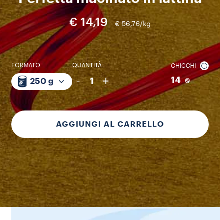
€ 14,19
€ 56,76/kg
FORMATO
QUANTITÀ
CHICCHI
-
+
14
1
250 g
AGGIUNGI AL CARRELLO