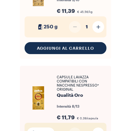
Intensità
5/10
€ 11,39
€ 45,56/kg
250 g
1
AGGIUNGI AL CARRELLO
CAPSULE LAVAZZA
COMPATIBILI CON
MACCHINE NESPRESSO*
ORIGINAL
Qualità Oro
Intensità
8/13
€ 11,79
€ 0,39/capsula