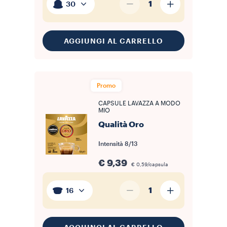
1
30
AGGIUNGI AL CARRELLO
Promo
CAPSULE LAVAZZA A MODO
MIO
Qualità Oro
Intensità
8/13
€ 9,39
€ 0,59/capsula
1
16