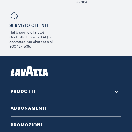
tazzina.
SERVIZIO CLIENTI​
Hai bisogno di aiuto?​
Controlla le nostre FAQ o
contattaci via chatbot o al
800 124 535.
PRODOTTI
ABBONAMENTI
PROMOZIONI