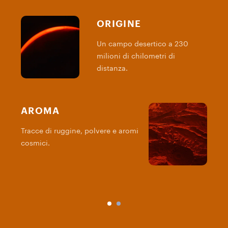
ORIGINE
Un campo desertico a 230
milioni di chilometri di
distanza.
AROMA
Tracce di ruggine, polvere e aromi
M
cosmici.
s
r
c