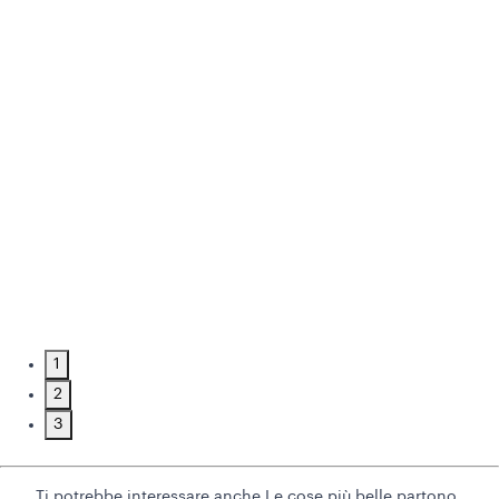
1
2
3
Ti potrebbe interessare anche
Le cose più belle partono