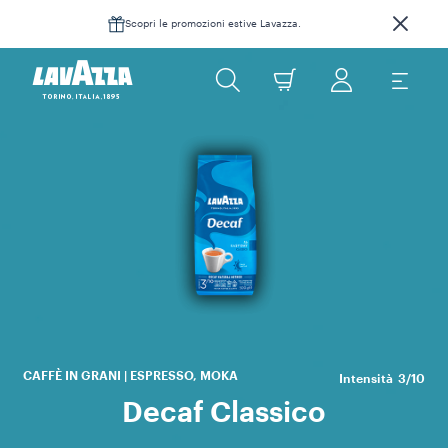
Scopri le promozioni estive Lavazza.
Lav
De
gu
st
CAFFÈ IN GRANI | ESPRESSO, MOKA
Intensità
3/10
Decaf Classico