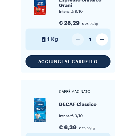
Espresso Classico
Grani
Intensità
8/10
€ 25,29
€ 25,29/kg
1 Kg
1
AGGIUNGI AL CARRELLO
CAFFÈ MACINATO
DECAF Classico
Intensità
3/10
€ 6,39
€ 25,56/kg