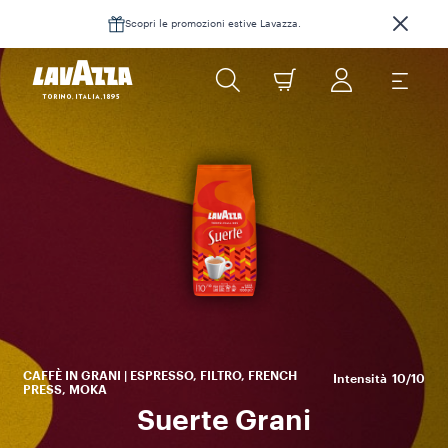
Scopri le promozioni estive Lavazza.
L
est
c
ca
CAFFÈ IN GRANI | ESPRESSO, FILTRO, FRENCH
Intensità
10/10
PRESS, MOKA
Suerte Grani