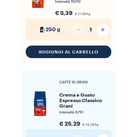
Intensità
10/10
€ 5,39
€ 21,56/kg
250 g
1
AGGIUNGI AL CARRELLO
CAFFÈ IN GRANI
Crema e Gusto
Espresso Classico
Grani
Intensità
8/10
€ 25,29
€ 25,29/kg