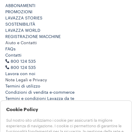
ABBONAMENTI
PROMOZIONI
LAVAZZA STORIES
SOSTENIBILITÀ
LAVAZZA WORLD
REGISTRAZIONE MACCHINE
Aiuto e Contatti
FAQs
Contatti
800 124 535
800 124 535
Lavora con noi
Note Legali e Privacy
Termini di utilizzo
Condizioni di vendita e-commerce
Termini e condizioni Lavazza da te
Disdici l'ordine o l'abbonamento qui
Cookie Policy
SCEGLI IL TUO PAESE
Sul nostro sito utilizziamo i cookie per assicurarti la migliore
ITALIA
esperienza di navigazione. I cookie ci permettono di garantire le
ITALIA
funzionalità fondamentali per la sicurezza, la gestione della rete e