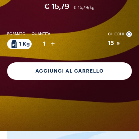
€ 15,79
€ 15,79/kg
FORMATO
QUANTITÀ
CHICCHI
-
+
15
1
1 Kg
AGGIUNGI AL CARRELLO