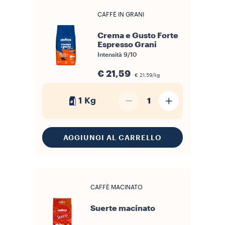
CAFFÈ IN GRANI
Crema e Gusto Forte
Espresso Grani
Intensità
9/10
€ 21,59
€ 21,59/kg
1 Kg
1
AGGIUNGI AL CARRELLO
CAFFÈ MACINATO
Suerte macinato