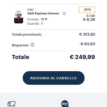
-20%
TABLÌ
Tablì Espresso Intenso
€ 7,99
€ 6,36
Formato
12
Quantità
1
€ 313,82
Totale provvisorio
-€ 63,83
Risparmio
Totale
€ 249,99
AGGIUNGI AL CARRELLO