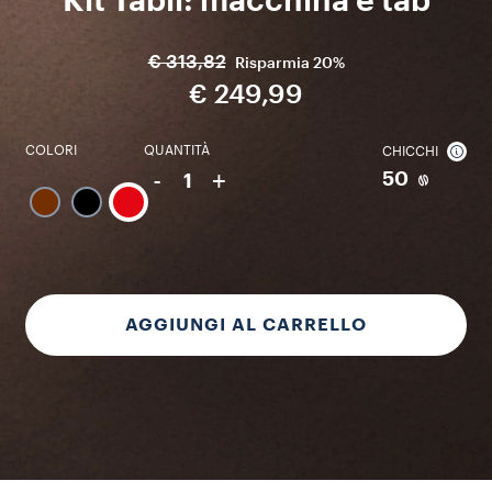
Kit Tablì: macchina e tab
€ 313,82
Risparmia
20%
€ 249,99
COLORI
QUANTITÀ
CHICCHI
-
+
50
1
AGGIUNGI AL CARRELLO