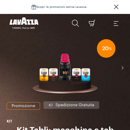
Scopri le promozioni estive Lavazza.
20
-
%
Spedizione Gratuita
Promozione
KIT