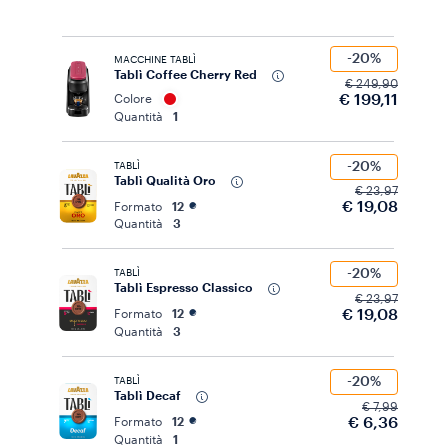
-20%
MACCHINE TABLÌ
Tablì Coffee Cherry Red
€ 249,90
€ 199,11
Colore
Quantità
1
-20%
TABLÌ
Tablì Qualità Oro
€ 23,97
€ 19,08
Formato
12
Quantità
3
-20%
TABLÌ
Tablì Espresso Classico
€ 23,97
€ 19,08
Formato
12
Quantità
3
-20%
TABLÌ
Tablì Decaf
€ 7,99
€ 6,36
Formato
12
Quantità
1