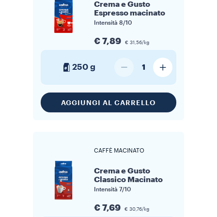
Crema e Gusto
Espresso macinato
Intensità
8/10
€ 7,89
€ 31,56/kg
250 g
1
AGGIUNGI AL CARRELLO
CAFFÈ MACINATO
Crema e Gusto
Classico Macinato
Intensità
7/10
€ 7,69
€ 30,76/kg