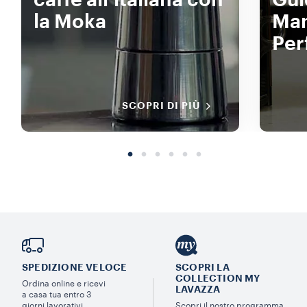
caffè all’italiana con
Gui
la Moka
Man
Per
SCOPRI DI PIÙ
SPEDIZIONE VELOCE
SCOPRI LA
COLLECTION MY
Ordina online e ricevi
LAVAZZA
a casa tua entro 3
giorni lavorativi.
Scopri il nostro programma