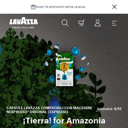
Scopri le promozioni estive Lavazza.
bi
CAPSULE LAVAZZA COMPATIBILI CON MACCHINE
Intensità
8/13
NESPRESSO* ORIGINAL | ESPRESSO
¡Tierra! for Amazonia