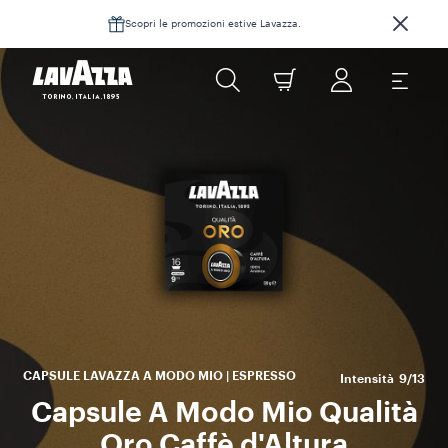
Scopri le promozioni estive Lavazza.
Su
pr
pe
CAPSULE LAVAZZA A MODO MIO | ESPRESSO
Intensità
9/13
Capsule A Modo Mio Qualità
Oro Caffè d'Altura