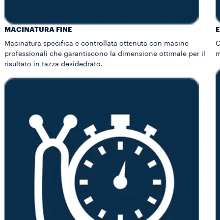
MACINATURA FINE
E
Macinatura specifica e controllata ottenuta con macine
C
professionali che garantiscono la dimensione ottimale per il
m
risultato in tazza desidedrato.