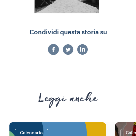
Condividi questa storia su
Leggi anche
Calendario
Cale