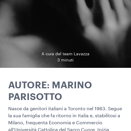
A cura del team Lavazza
3 minuti
AUTORE: MARINO
PARISOTTO
Nasce da genitori italiani a Toronto nel 1963. Segue
la sua famiglia che fa ritorno in Italia e, stabilitosi a
Milano, frequenta Economia e Commercio
all’Università Cattolica del Sacro Cuore. Inizia