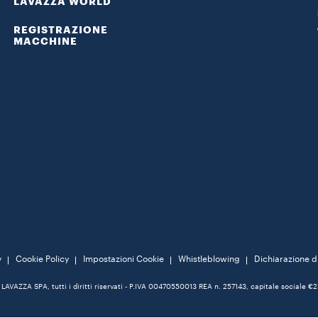
LAVAZZA WORLD
REGISTRAZIONE
MACCHINE
y
Cookie Policy
Impostazioni Cookie
Whistleblowing
Dichiarazione di
LAVAZZA SPA, tutti i diritti riservati - P.IVA 00470550013 REA n. 257143, capitale sociale €2