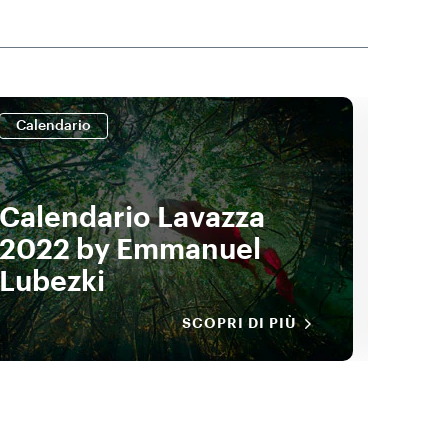
Calendario
Cale
Calendario Lavazza
Cal
2022 by Emmanuel
202
Lubezki
SCOPRI DI PIÙ