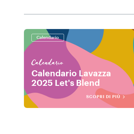
Calendario
Calendario
Calendario Lavazza
2025 Let's Blend
SCOPRI DI PIÙ