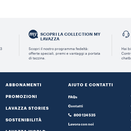
SCOPRI LA COLLECTION MY
LAVAZZA
 3
Scopri il nostro programma fedeltà:
Hai bi
offerte speciali, premi e vantaggi a portata
Contro
di tazzina.
chatb
ABBONAMENTI
AIUTO E CONTATTI
PROMOZIONI
FAQs
Contatti
LAVAZZA STORIES
800 124 535
SOSTENIBILITÀ
Lavora con noi