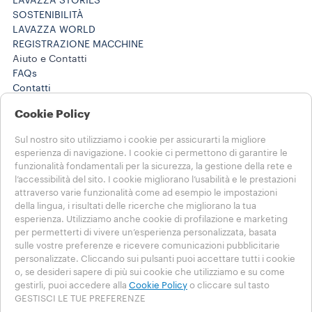
LAVAZZA STORIES
SOSTENIBILITÀ
LAVAZZA WORLD
REGISTRAZIONE MACCHINE
Aiuto e Contatti
FAQs
Contatti
800 124 535
Cookie Policy
800 124 535
Lavora con noi
Sul nostro sito utilizziamo i cookie per assicurarti la migliore
Note Legali e Privacy
esperienza di navigazione. I cookie ci permettono di garantire le
Termini di utilizzo
funzionalità fondamentali per la sicurezza, la gestione della rete e
Condizioni di vendita e-commerce
l’accessibilità del sito. I cookie migliorano l’usabilità e le prestazioni
Termini e condizioni Lavazza da te
attraverso varie funzionalità come ad esempio le impostazioni
Disdici l'ordine o l'abbonamento qui
della lingua, i risultati delle ricerche che migliorano la tua
esperienza. Utilizziamo anche cookie di profilazione e marketing
per permetterti di vivere un’esperienza personalizzata, basata
SCEGLI IL TUO PAESE
sulle vostre preferenze e ricevere comunicazioni pubblicitarie
ITALIA
personalizzate. Cliccando sui pulsanti puoi accettare tutti i cookie
ITALIA
o, se desideri sapere di più sui cookie che utilizziamo e su come
ALTRE NAZIONI
gestirli, puoi accedere alla
Cookie Policy
o cliccare sul tasto
GESTISCI LE TUE PREFERENZE