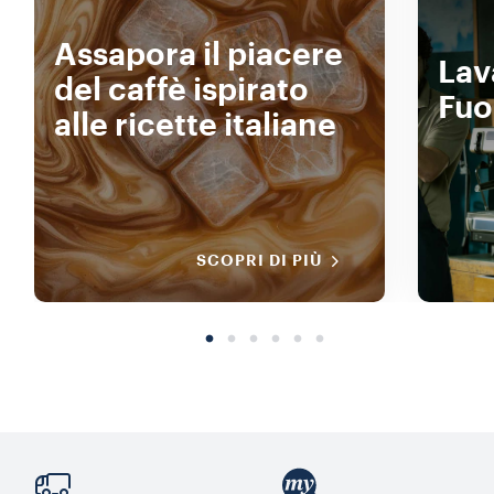
Assapora il piacere
Lav
del caffè ispirato
Fuo
alle ricette italiane
SCOPRI DI PIÙ