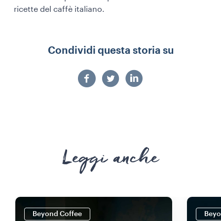
ricette del caffè italiano.
Condividi questa storia su
Leggi anche
Beyond Coffee
Beyo