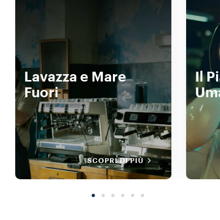
Lavazza e Mare
Il 
Fuori
Um
SCOPRI DI PIÙ