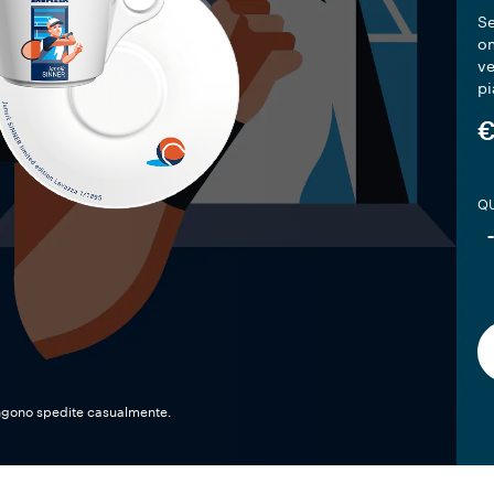
Se
om
ve
pi
€
QU
engono spedite casualmente.