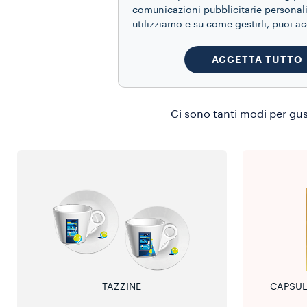
T
comunicazioni pubblicitarie personaliz
utilizziamo e su come gestirli, puoi a
ACCETTA TUTTO
Le cose più 
Ci sono tanti modi per gus
TAZZINE
CAPSUL