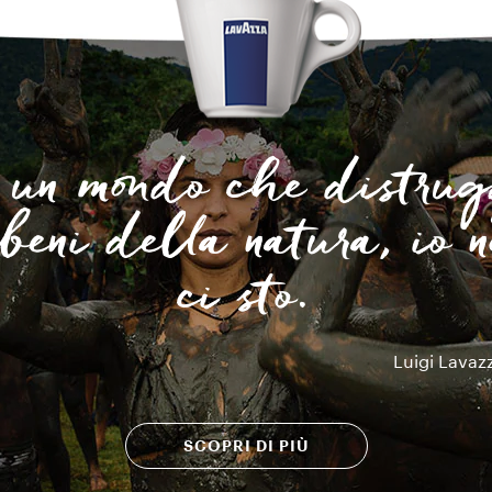
 un mondo che distru
 beni della natura, io n
ci sto.
Luigi Lavaz
SCOPRI DI PIÙ