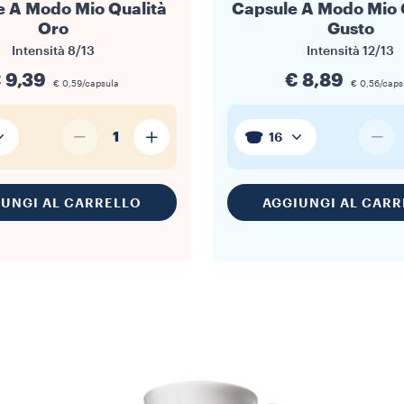
e A Modo Mio Qualità
Capsule A Modo Mio
Oro
Gusto
Intensità
8/13
Intensità
12/13
 9,39
€ 8,89
€ 0,59/capsula
€ 0,56/caps
1
16
IUNGI AL CARRELLO
AGGIUNGI AL CARR