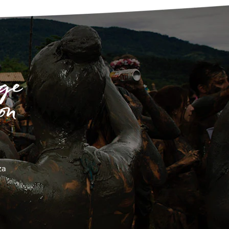
gge
on
za