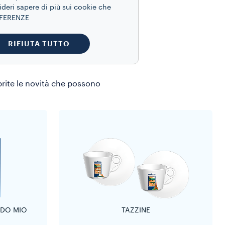
he
ideri sapere di più sui cookie che
REFERENZE
RIFIUTA TUTTO
o di scoperta
prite le novità che possono
ODO MIO
TAZZINE