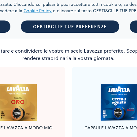
i potrebbe interessare anc
zate. Cliccando sui pulsanti puoi accettare tutti i cookie o, se des
ccedere alla
Cookie Policy
o cliccare sul tasto GESTISCI LE TUE P
GESTISCI LE TUE PREFERENZE
belle partono da un desideri
tare e condividere le vostre miscele Lavazza preferite. Sco
rendere straordinaria la vostra giornata.
E LAVAZZA A MODO MIO
CAPSULE LAVAZZA A M