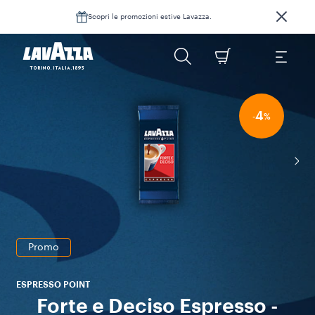
Scopri le promozioni estive Lavazza.
4
-
%
Promo
ESPRESSO POINT
Forte e Deciso Espresso -