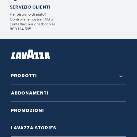
SERVIZIO CLIENTI​
Hai bisogno di aiuto?​
Controlla le nostre FAQ o
contattaci via chatbot o al
800 124 535.
PRODOTTI
ABBONAMENTI
PROMOZIONI
LAVAZZA STORIES