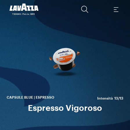
G
Ro
c
int
CAPSULE BLUE | ESPRESSO
Intensità
13/13
Espresso Vigoroso