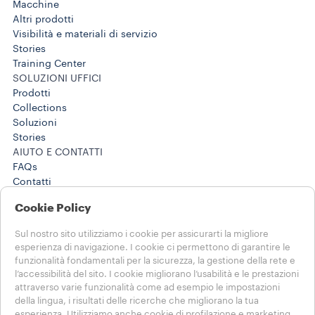
Macchine
Altri prodotti
Visibilità e materiali di servizio
Stories
Training Center
SOLUZIONI UFFICI
Prodotti
Collections
Soluzioni
Stories
AIUTO E CONTATTI
FAQs
Contatti
Horeca: 800 806 068
Cookie Policy
Soluzioni Business: 800 124 535
Horeca: 800 806 068
Sul nostro sito utilizziamo i cookie per assicurarti la migliore
Soluzioni Business: 800 124 535
esperienza di navigazione. I cookie ci permettono di garantire le
NOTE LEGALI E PRIVACY
funzionalità fondamentali per la sicurezza, la gestione della rete e
Termini di utilizzo
l’accessibilità del sito. I cookie migliorano l’usabilità e le prestazioni
Condizioni di vendita HO.RE.CA
attraverso varie funzionalità come ad esempio le impostazioni
della lingua, i risultati delle ricerche che migliorano la tua
esperienza. Utilizziamo anche cookie di profilazione e marketing