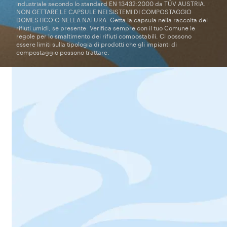
industriale secondo lo standard EN 13432:2000 da TÜV AUSTRIA.
NON GETTARE LE CAPSULE NEI SISTEMI DI COMPOSTAGGIO
DOMESTICO O NELLA NATURA. Getta la capsula nella raccolta dei
rifiuti umidi, se presente. Verifica sempre con il tuo Comune le
regole per lo smaltimento dei rifiuti compostabili. Ci possono
essere limiti sulla tipologia di prodotti che gli impianti di
compostaggio possono trattare.