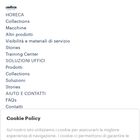
HORECA
Collections
Macchine
Altri prodotti
Visibilità e materiali di servizio
Stories
Training Center
SOLUZIONI UFFICI
Prodotti
Collections
Soluzioni
Stories
AIUTO E CONTATTI
FAQs
Contatti
Horeca: 800 806 068
Cookie Policy
Soluzioni Business: 800 124 535
Horeca: 800 806 068
Sul nostro sito utilizziamo i cookie per assicurarti la migliore
Soluzioni Business: 800 124 535
esperienza di navigazione. I cookie ci permettono di garantire le
NOTE LEGALI E PRIVACY