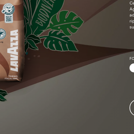
Ce
Ag
ad
ri
su
F