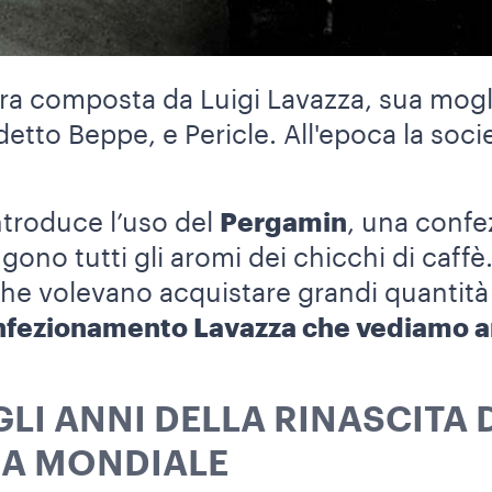
ra composta da Luigi Lavazza, sua moglie 
etto Beppe, e Pericle. All'epoca la soci
ntroduce l’uso del
Pergamin
, una conf
ngono tutti gli aromi dei chicchi di caffè
 che volevano acquistare grandi quantit
onfezionamento Lavazza che vediamo an
 GLI ANNI DELLA RINASCITA
A MONDIALE