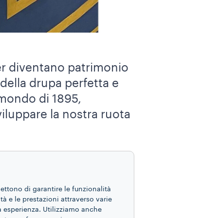
ner diventano patrimonio
a della drupa perfetta e
l mondo di 1895,
iluppare la nostra ruota
o. Per esempio, nella
mettono di garantire le funzionalità
he ritraggono Giuseppe
ità e le prestazioni attraverso varie
egame di fiducia e
ua esperienza. Utilizziamo anche