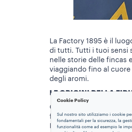
La Factory 1895 è il luo
di tutti. Tutti i tuoi sen
nelle storie delle fincas
viaggiando fino al cuore
degli aromi.
LE ORIGINI DELLA FID
Cookie Policy
Con alcune delle nostre f
Sul nostro sito utilizziamo i cookie pe
finca brasiliana Guaxup
fondamentali per la sicurezza, la gestio
Lavazza intento a sceglie
funzionalità come ad esempio le impost