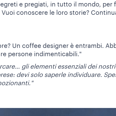
segreti e pregiati, in tutto il mondo, per
. Vuoi conoscere le loro storie? Continua
ore? Un coffee designer è entrambi. Abb
are persone indimenticabili."
rcare… gli elementi essenziali dei nostri
ese: devi solo saperle individuare. Sp
mozionanti."