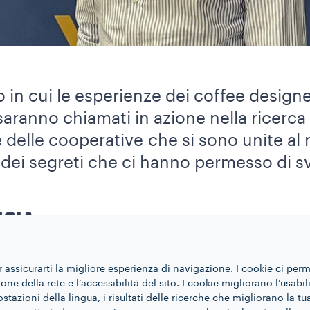
go in cui le esperienze dei coffee desig
si saranno chiamati in azione nella ricerc
 e delle cooperative che si sono unite a
 dei segreti che ci hanno permesso di sv
UCIA
incas i rapporti vanno ben oltre il lavor
r assicurarti la migliore esperienza di navigazione. I cookie ci per
è sono esposte foto in bianco e nero, c
ne della rete e l’accessibilità del sito. I cookie migliorano l’usabil
re i caffè nella piantagione locale. Un l
azioni della lingua, i risultati delle ricerche che migliorano la t