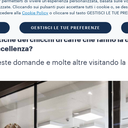
 permetterti di vivere un’esperienza personalizzata, basata sulle v
cenni.
zate. Cliccando sui pulsanti puoi accettare tutti i cookie o, se des
ccedere alla
Cookie Policy
o cliccare sul tasto GESTISCI LE TUE P
GESTISCI LE TUE PREFERENZE
tiche dei chicchi di caffè che fanno la
ccellenza?
ueste domande e molte altre visitando la