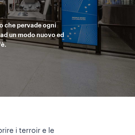
so che pervade ogni
o ad un modo nuovo ed
fè.
re i terroir e le