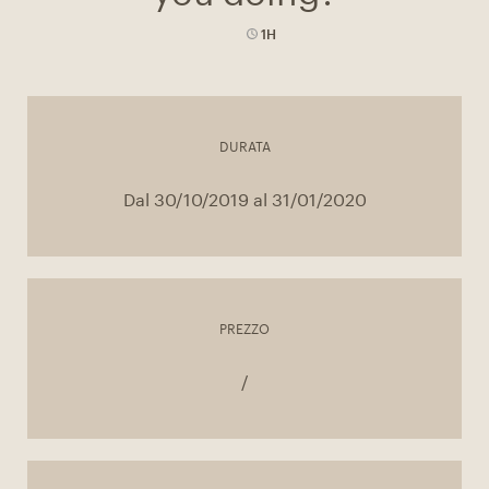
1H
DURATA
Dal 30/10/2019 al 31/01/2020
PREZZO
/