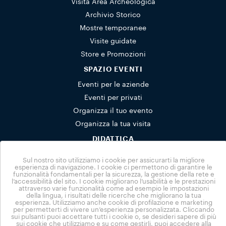
Visita Area Archeologica
Archivio Storico
Mostre temporanee
Visite guidate
Store e Promozioni
SPAZIO EVENTI
Eventi per le aziende
Eventi per privati
Organizza il tuo evento
Organizza la tua visita
DIDATTICA
Scuole
Sul nostro sito utilizziamo i cookie per assicurarti la migliore
Attività per famiglie
esperienza di navigazione. I cookie ci permettono di garantire le
funzionalità fondamentali per la sicurezza, la gestione della rete e
Prenotazioni gruppi
l’accessibilità del sito. I cookie migliorano l’usabilità e le prestazioni
attraverso varie funzionalità come ad esempio le impostazioni
NUVOLA
della lingua, i risultati delle ricerche che migliorano la tua
esperienza. Utilizziamo anche cookie di profilazione e marketing
per permetterti di vivere un’esperienza personalizzata. Cliccando
News
sui pulsanti puoi accettare tutti i cookie o, se desideri sapere di più
Headquarter
sui cookie che utilizziamo e su come gestirli, puoi accedere alla