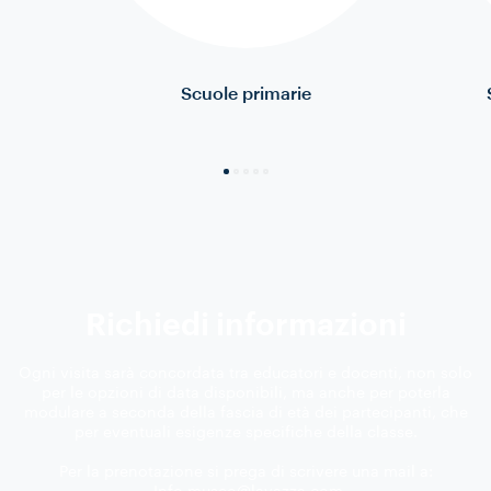
Scuole primarie
Richiedi informazioni
Ogni visita sarà concordata tra educatori e docenti, non solo
per le opzioni di data disponibili, ma anche per poterla
modulare a seconda della fascia di età dei partecipanti, che
per eventuali esigenze specifiche della classe.
Per la prenotazione si prega di scrivere una mail a:
Info.museo@lavazza.com