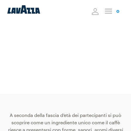
Attività didattiche
Sensorialità
A seconda della fascia d’età dei partecipanti si può
scoprire come un ingrediente unico come il caffè
riesce a presentarsi con forme, sapori, aromi diversi