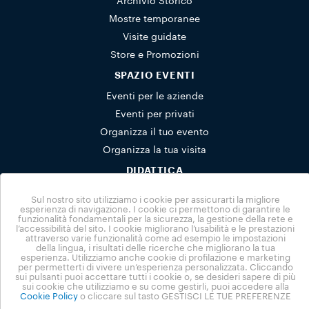
Archivio Storico
Mostre temporanee
Visite guidate
Store e Promozioni
SPAZIO EVENTI
Eventi per le aziende
Eventi per privati
Organizza il tuo evento
Organizza la tua visita
DIDATTICA
Scuole
Sul nostro sito utilizziamo i cookie per assicurarti la migliore
Attività per famiglie
esperienza di navigazione. I cookie ci permettono di garantire le
funzionalità fondamentali per la sicurezza, la gestione della rete e
Prenotazioni gruppi
l’accessibilità del sito. I cookie migliorano l’usabilità e le prestazioni
attraverso varie funzionalità come ad esempio le impostazioni
NUVOLA
della lingua, i risultati delle ricerche che migliorano la tua
esperienza. Utilizziamo anche cookie di profilazione e marketing
per permetterti di vivere un’esperienza personalizzata. Cliccando
News
sui pulsanti puoi accettare tutti i cookie o, se desideri sapere di più
Headquarter
sui cookie che utilizziamo e su come gestirli, puoi accedere alla
Cookie Policy
o cliccare sul tasto GESTISCI LE TUE PREFERENZE
La Centrale