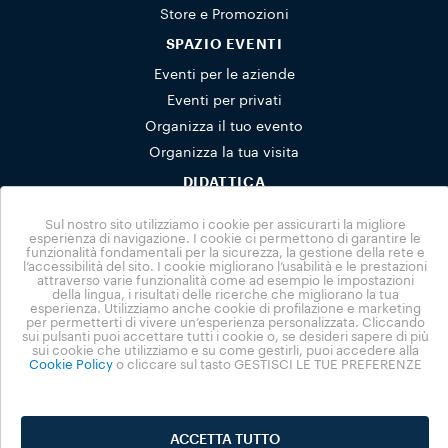
Store e Promozioni
SPAZIO EVENTI
Eventi per le aziende
Eventi per privati
Organizza il tuo evento
Organizza la tua visita
DIDATTICA
Scuole
Sul nostro sito utilizziamo i cookie per assicurarti la migliore
Attività per famiglie
esperienza di navigazione. I cookie ci permettono di garantire le
funzionalità fondamentali per la sicurezza, la gestione della rete e
Prenotazioni gruppi
l’accessibilità del sito. I cookie migliorano l’usabilità e le prestazioni
attraverso varie funzionalità come ad esempio le impostazioni
NUVOLA
della lingua, i risultati delle ricerche che migliorano la tua
esperienza. Utilizziamo anche cookie di profilazione e marketing
per permetterti di vivere un’esperienza personalizzata. Cliccando
News
sui pulsanti puoi accettare tutti i cookie o, se desideri sapere di più
Headquarter
sui cookie che utilizziamo e su come gestirli, puoi accedere alla
Cookie Policy
o cliccare sul tasto GESTISCI LE TUE PREFERENZE
La Centrale
La Piazza
Privacy Policy
ACCETTA TUTTO